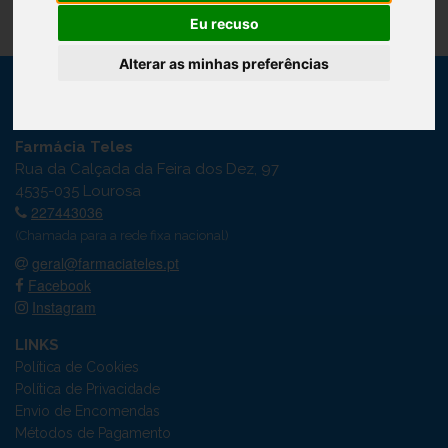
Eu recuso
Alterar as minhas preferências
Farmácia Teles
Rua da Calçada da Feira dos Dez, 97
4535-035 Lourosa
227443036
(Chamada para a rede fixa nacional)
geral@farmaciateles.pt
Facebook
Instagram
LINKS
Política de Cookies
Política de Privacidade
Envio de Encomendas
Métodos de Pagamento