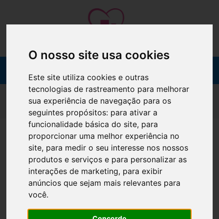
O nosso site usa cookies
Este site utiliza cookies e outras
tecnologias de rastreamento para melhorar
MÉTODOS DE PAGAMENTO
sua experiência de navegação para os
seguintes propósitos:
para ativar a
funcionalidade básica do site
,
para
No acto de finalização da encomenda e após
proporcionar uma melhor experiência no
seleccionar o método de expedição, poderá
site
,
para medir o seu interesse nos nossos
seleccionar os seguintes
Métodos de
produtos e serviços e para personalizar as
Pagamento:
interações de marketing
,
para exibir
Referência Multibanco
*
anúncios que sejam mais relevantes para
você
.
Ao finalizar a encomenda, irá receber um email de
confirmação com Entidade, Referência e
Concordo