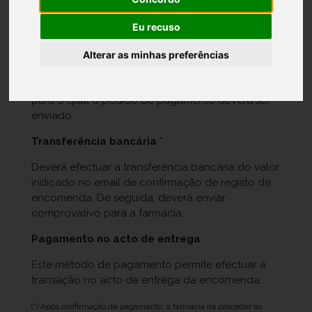
respectivo Valor para efectuar o pagamento via
multibanco.
Eu recuso
MBWay
*
Alterar as minhas preferências
Ao seleccionar este método de pagamento, irá
ser necessário indicar o número de telemóvel
para o qual o pedido de pagamento deverá ser
enviado.
Transferência bancária
*
Deverá efectuar a transferência bancária do valor
indicado no email de confirmação de registo de
encomenda. De seguida, deverá enviar
comprovativo para a farmácia.
Pagamento no acto de entrega
Este método de pagamento permite efectuar a
transação no acto de entrega da encomenda.
(*) Após confirmação de pagamento, a farmácia irá proceder ao