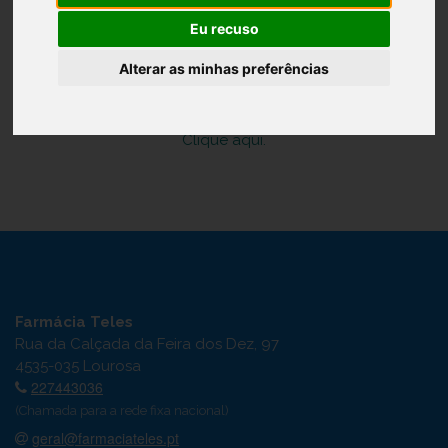
Eu recuso
Entrar
Alterar as minhas preferências
Esqueceu-se da Palavra-passe?
Ainda não se encontra registado?
Clique aqui.
Farmácia Teles
Rua da Calçada da Feira dos Dez, 97
4535-035 Lourosa
227443036
(Chamada para a rede fixa nacional)
geral@farmaciateles.pt